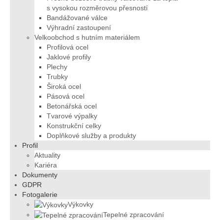
s vysokou rozměrovou přesností
Bandážované válce
Výhradní zastoupení
Velkoobchod s hutním materiálem
Profilová ocel
Jaklové profily
Plechy
Trubky
Široká ocel
Pásová ocel
Betonářská ocel
Tvarové výpalky
Konstrukční celky
Doplňkové služby a produkty
Profil
Aktuality
Kariéra
Dokumenty
GDPR
Fotogalerie
Výkovky
Tepelné zpracování