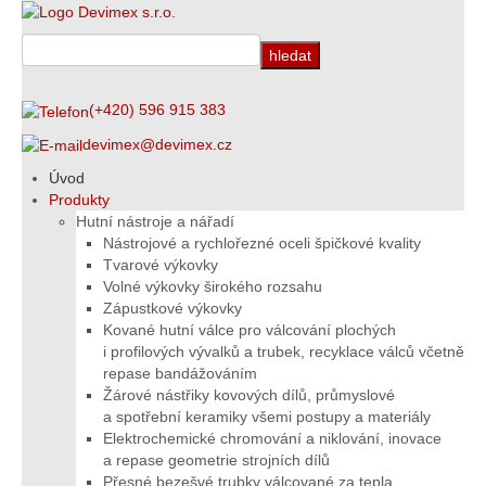
(+420) 596 915 383
devimex@devimex.cz
Úvod
Produkty
Hutní nástroje a nářadí
Nástrojové a rychlořezné oceli špičkové kvality
Tvarové výkovky
Volné výkovky širokého rozsahu
Zápustkové výkovky
Kované hutní válce pro válcování plochých
i profilových vývalků a trubek, recyklace válců včetně
repase bandážováním
Žárové nástřiky kovových dílů, průmyslové
a spotřební keramiky všemi postupy a materiály
Elektrochemické chromování a niklování, inovace
a repase geometrie strojních dílů
Přesné bezešvé trubky válcované za tepla