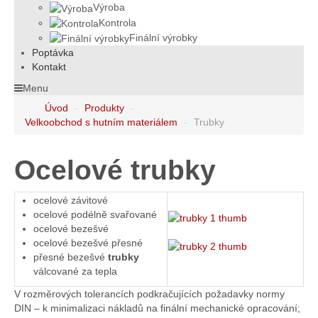
Výroba
Kontrola
Finální výrobky
Poptávka
Kontakt
Menu
Úvod
-
Produkty
-
Velkoobchod s hutním materiálem
-
Trubky
Ocelové trubky
ocelové závitové
ocelové podélně svařované
ocelové bezešvé
ocelové bezešvé přesné
přesné bezešvé
trubky
válcované za tepla
V rozměrových tolerancích podkračujících požadavky normy
DIN – k minimalizaci nákladů na finální mechanické opracování;