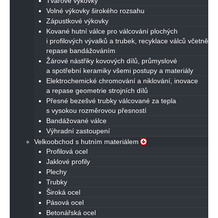
Tvarové výkovky
Volné výkovky širokého rozsahu
Zápustkové výkovky
Kované hutní válce pro válcování plochých
i profilových vývalků a trubek, recyklace válců včetně
repase bandážováním
Žárové nástřiky kovových dílů, průmyslové
a spotřební keramiky všemi postupy a materiály
Elektrochemické chromování a niklování, inovace
a repase geometrie strojních dílů
Přesné bezešvé trubky válcované za tepla
s vysokou rozměrovou přesností
Bandážované válce
Výhradní zastoupení
Velkoobchod s hutním materiálem
Profilová ocel
Jaklové profily
Plechy
Trubky
Široká ocel
Pásová ocel
Betonářská ocel