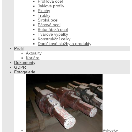
Profilová ocel
Jaklové profily
Plechy
Trubky
Široká ocel
Pásová ocel
Betonářská ocel
Tvarové výpalky
Konstrukční celky
Doplňkové služby a produkty
Profil
Aktuality
Kariéra
Dokumenty
GDPR
Fotogalerie
Výkovky