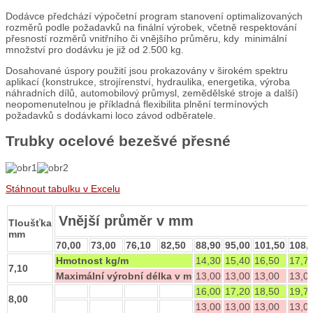
Dodávce předchází výpočetní program stanovení optimalizovaných
rozměrů podle požadavků na finální výrobek, včetně respektování
přesností rozměrů vnitřního či vnějšího průměru, kdy minimální
množství pro dodávku je již od 2.500 kg.
Dosahované úspory použití jsou prokazovány v širokém spektru
aplikací (konstrukce, strojírenství, hydraulika, energetika, výroba
náhradních dílů, automobilový průmysl, zemědělské stroje a další)
neopomenutelnou je příkladná flexibilita plnění termínových
požadavků s dodávkami loco závod odběratele.
Trubky ocelové bezešvé přesné
Stáhnout tabulku v Excelu
Vnější průměr v mm
Tloušťka
mm
70,00
73,00
76,10
82,50
88,90
95,00
101,50
108,
Hmotnost kg/m
14,30
15,40
16,50
17,7
7,10
Maximální výrobní délka v m
13,00
13,00
13,00
13,0
16,00
17,20
18,50
19,7
8,00
13,00
13,00
13,00
13,0