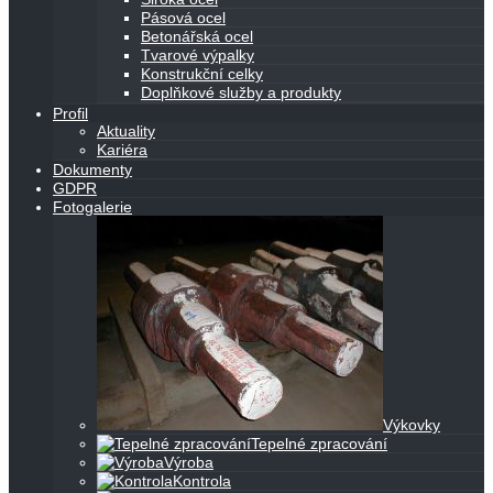
Pásová ocel
Betonářská ocel
Tvarové výpalky
Konstrukční celky
Doplňkové služby a produkty
Profil
Aktuality
Kariéra
Dokumenty
GDPR
Fotogalerie
Výkovky
Tepelné zpracování
Výroba
Kontrola