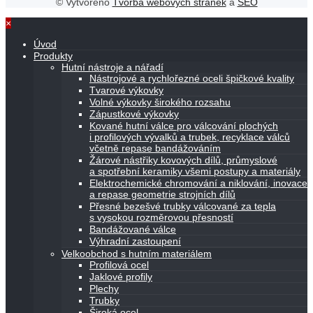
© Vytvořeno
Tvorba webových stránek
a
SEO
×
Úvod
Produkty
Hutní nástroje a nářadí
Nástrojové a rychlořezné oceli špičkové kvality
Tvarové výkovky
Volné výkovky širokého rozsahu
Zápustkové výkovky
Kované hutní válce pro válcování plochých
i profilových vývalků a trubek, recyklace válců
včetně repase bandážováním
Žárové nástřiky kovových dílů, průmyslové
a spotřební keramiky všemi postupy a materiály
Elektrochemické chromování a niklování, inovace
a repase geometrie strojních dílů
Přesné bezešvé trubky válcované za tepla
s vysokou rozměrovou přesností
Bandážované válce
Výhradní zastoupení
Velkoobchod s hutním materiálem
Profilová ocel
Jaklové profily
Plechy
Trubky
Široká ocel