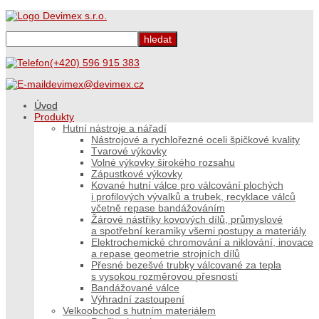
(+420) 596 915 383
devimex@devimex.cz
Úvod
Produkty
Hutní nástroje a nářadí
Nástrojové a rychlořezné oceli špičkové kvality
Tvarové výkovky
Volné výkovky širokého rozsahu
Zápustkové výkovky
Kované hutní válce pro válcování plochých
i profilových vývalků a trubek, recyklace válců
včetně repase bandážováním
Žárové nástřiky kovových dílů, průmyslové
a spotřební keramiky všemi postupy a materiály
Elektrochemické chromování a niklování, inovace
a repase geometrie strojních dílů
Přesné bezešvé trubky válcované za tepla
s vysokou rozměrovou přesností
Bandážované válce
Výhradní zastoupení
Velkoobchod s hutním materiálem