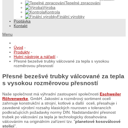
Tepelné zpracování
Výroba
Kontrola
Finální výrobky
Poptávka
Kontakt
Menu
Úvod
-
Produkty
-
Hutní nástroje a nářadí
-
Přesné bezešvé trubky válcované za tepla s vysokou
rozměrovou přesností
Přesné bezešvé trubky válcované za tepla
s vysokou rozměrovou přesností
Naše společnost má výhradní zastoupení společnosti
Eschweiler
Röhrenwerke
, GmbH. Jakostní a rozměrový sortiment ocelí
zahrnuje konstrukční a strojní, kotlové a další oceli, přesahuje i
zavedené výrobní rozsahy klasických rouroven v tolerancích
podkračujících požadavky normy DIN. Nadstandardní přesnost
trubek po válcování za tepla je technologicky dosahována
válcováním na originálním zařízení tzv. "
planetové kosoválcové
stolici
".