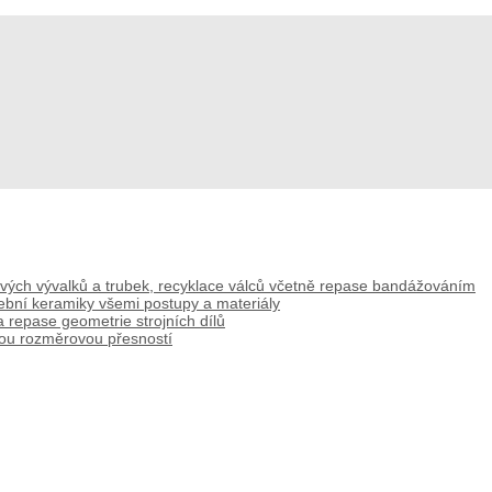
lových vývalků a trubek, recyklace válců včetně repase bandážováním
řební keramiky všemi postupy a materiály
 repase geometrie strojních dílů
kou rozměrovou přesností