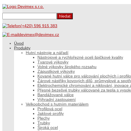
(+420) 596 915 383
devimex@devimex.cz
Úvod
Produkty
Hutní nástroje a nářadí
Nástrojové a rychlořezné oceli špičkové kvality
Tvarové výkovky
Volné výkovky širokého rozsahu
Zápustkové výkovky
Kované hutní válce pro válcování plochých i profi
Žárové nástřiky kovových dílů, průmyslové a spot
Elektrochemické chromování a niklování, inovace a
Přesné bezešvé trubky válcované za tepla s vyso
Bandážované válce
Výhradní zastoupení
Velkoobchod s hutním materiálem
Profilová ocel
Jaklové profily
Plechy
Trubky
Široká ocel