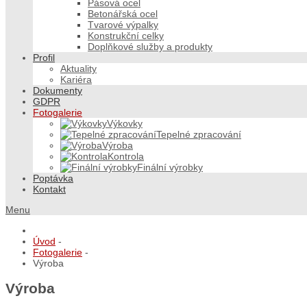
Pásová ocel
Betonářská ocel
Tvarové výpalky
Konstrukční celky
Doplňkové služby a produkty
Profil
Aktuality
Kariéra
Dokumenty
GDPR
Fotogalerie
Výkovky
Tepelné zpracování
Výroba
Kontrola
Finální výrobky
Poptávka
Kontakt
Menu
Úvod
-
Fotogalerie
-
Výroba
Výroba