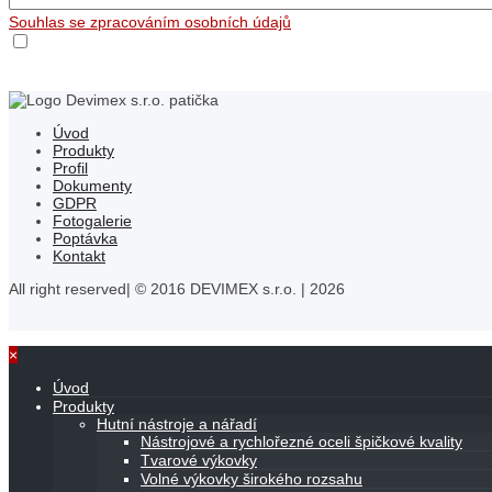
Souhlas se zpracováním osobních údajů
Úvod
Produkty
Profil
Dokumenty
GDPR
Fotogalerie
Poptávka
Kontakt
All right reserved| © 2016 DEVIMEX s.r.o. | 2026
×
Úvod
Produkty
Hutní nástroje a nářadí
Nástrojové a rychlořezné oceli špičkové kvality
Tvarové výkovky
Volné výkovky širokého rozsahu