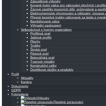
Zápustkové výkovky
Kované hutní válce pro válcování plochých i profi
Žárové nástřiky kovových dílů, průmyslové a spot
Elektrochemické chromování a niklování, inovace a
Přesné bezešvé trubky válcované za tepla s vyso
Bandážované válce
Výhradní zastoupení
Velkoobchod s hutním materiálem
Profilová ocel
Jaklové profily
Plechy
Trubky
Široká ocel
Pásová ocel
Betonářská ocel
Tvarové výpalky
Konstrukční celky
Doplňkové služby a produkty
Profil
Aktuality
Kariéra
Dokumenty
GDPR
Fotogalerie
Výkovky
Tepelné zpracování
Výroba