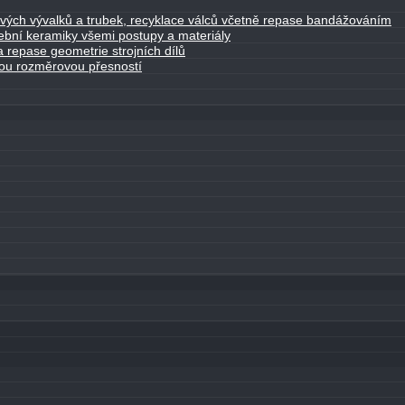
lových vývalků a trubek, recyklace válců včetně repase bandážováním
řební keramiky všemi postupy a materiály
 repase geometrie strojních dílů
kou rozměrovou přesností