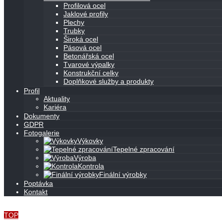
Profilová ocel
Jaklové profily
Plechy
Trubky
Široká ocel
Pásová ocel
Betonářská ocel
Tvarové výpalky
Konstrukční celky
Doplňkové služby a produkty
Profil
Aktuality
Kariéra
Dokumenty
GDPR
Fotogalerie
Výkovky
Tepelné zpracování
Výroba
Kontrola
Finální výrobky
Poptávka
Kontakt
TOP