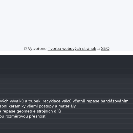
© Vytvořeno
Tvorba webových stránek
a
SEO
lových vývalků a trubek, recyklace válců včetně repase bandážováním
řební keramiky všemi postupy a materiály
 repase geometrie strojních dílů
kou rozměrovou přesností