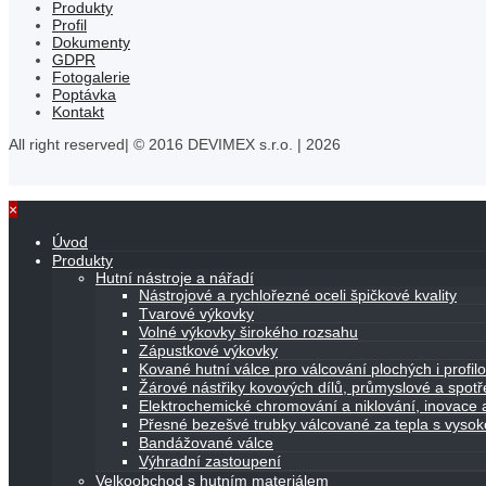
Produkty
Profil
Dokumenty
GDPR
Fotogalerie
Poptávka
Kontakt
All right reserved| © 2016 DEVIMEX s.r.o. | 2026
×
Úvod
Produkty
Hutní nástroje a nářadí
Nástrojové a rychlořezné oceli špičkové kvality
Tvarové výkovky
Volné výkovky širokého rozsahu
Zápustkové výkovky
Kované hutní válce pro válcování plochých i profi
Žárové nástřiky kovových dílů, průmyslové a spot
Elektrochemické chromování a niklování, inovace a
Přesné bezešvé trubky válcované za tepla s vyso
Bandážované válce
Výhradní zastoupení
Velkoobchod s hutním materiálem