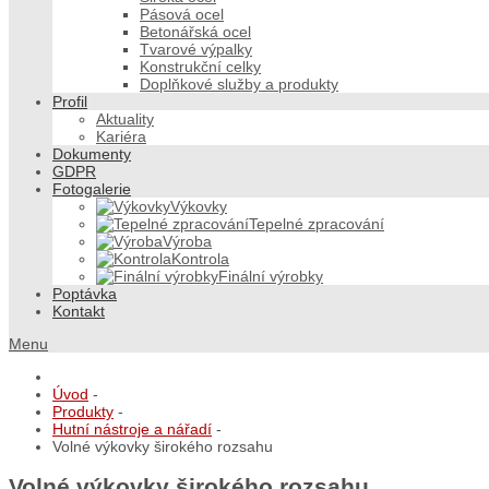
Pásová ocel
Betonářská ocel
Tvarové výpalky
Konstrukční celky
Doplňkové služby a produkty
Profil
Aktuality
Kariéra
Dokumenty
GDPR
Fotogalerie
Výkovky
Tepelné zpracování
Výroba
Kontrola
Finální výrobky
Poptávka
Kontakt
Menu
Úvod
-
Produkty
-
Hutní nástroje a nářadí
-
Volné výkovky širokého rozsahu
Volné výkovky širokého rozsahu