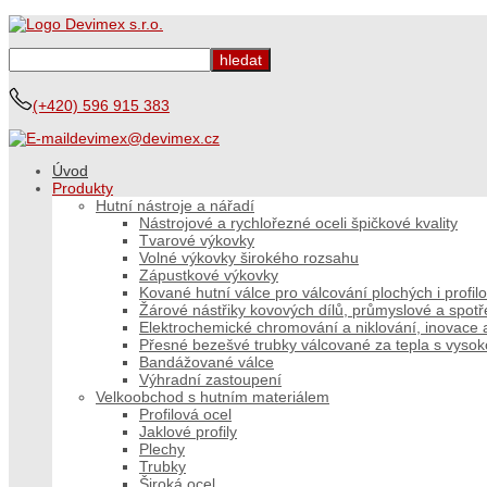
(+420) 596 915 383
devimex@devimex.cz
Úvod
Produkty
Hutní nástroje a nářadí
Nástrojové a rychlořezné oceli špičkové kvality
Tvarové výkovky
Volné výkovky širokého rozsahu
Zápustkové výkovky
Kované hutní válce pro válcování plochých i profi
Žárové nástřiky kovových dílů, průmyslové a spot
Elektrochemické chromování a niklování, inovace a
Přesné bezešvé trubky válcované za tepla s vyso
Bandážované válce
Výhradní zastoupení
Velkoobchod s hutním materiálem
Profilová ocel
Jaklové profily
Plechy
Trubky
Široká ocel