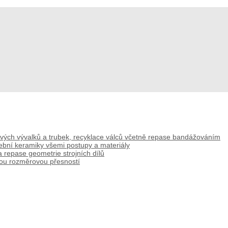
lových vývalků a trubek, recyklace válců včetně repase bandážováním
řební keramiky všemi postupy a materiály
 repase geometrie strojních dílů
kou rozměrovou přesností