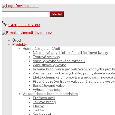
(+420) 596 915 383
devimex@devimex.cz
Úvod
Produkty
Hutní nástroje a nářadí
Nástrojové a rychlořezné oceli špičkové kvality
Tvarové výkovky
Volné výkovky širokého rozsahu
Zápustkové výkovky
Kované hutní válce pro válcování plochých i profi
Žárové nástřiky kovových dílů, průmyslové a spot
Elektrochemické chromování a niklování, inovace a
Přesné bezešvé trubky válcované za tepla s vyso
Bandážované válce
Výhradní zastoupení
Velkoobchod s hutním materiálem
Profilová ocel
Jaklové profily
Plechy
Trubky
Široká ocel