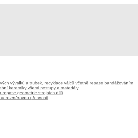
lových vývalků a trubek, recyklace válců včetně repase bandážováním
řební keramiky všemi postupy a materiály
 repase geometrie strojních dílů
kou rozměrovou přesností