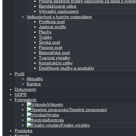
Přesné bezešvé trubky válcované za tepla s vyso
Bandážované válce
Výhradní zastoupení
Velkoobchod s hutním materiálem
Profilová ocel
Jaklové profily
Plechy
Trubky
Široká ocel
Pásová ocel
Betonářská ocel
Tvarové výpalky
Konstrukční celky
Doplňkové služby a produkty
Profil
Aktuality
Kariéra
Dokumenty
GDPR
Fotogalerie
Výkovky
Tepelné zpracování
Výroba
Kontrola
Finální výrobky
Poptávka
Kontakt