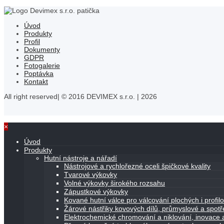
Úvod
Produkty
Profil
Dokumenty
GDPR
Fotogalerie
Poptávka
Kontakt
All right reserved| © 2016 DEVIMEX s.r.o. | 2026
×
Úvod
Produkty
Hutní nástroje a nářadí
Nástrojové a rychlořezné oceli špičkové kvality
Tvarové výkovky
Volné výkovky širokého rozsahu
Zápustkové výkovky
Kované hutní válce pro válcování plochých i profi
Žárové nástřiky kovových dílů, průmyslové a spot
Elektrochemické chromování a niklování, inovace a