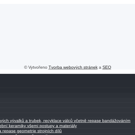
© Vytvořeno
Tvorba webových stránek
a
SEO
lových vývalků a trubek, recyklace válců včetně repase bandážováním
řební keramiky všemi postupy a materiály
 repase geometrie strojních dílů