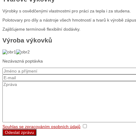
Výrobky s osvědčenými vlastnostmi pro práci za tepla i za studena.
Polotovary pro díly a nástroje všech hmotností a tvarů k výrobě zápu
Zajišťujeme termínově flexibilní dodávky.
Výroba výkovků
Nezávazná poptávka
Souhlas se zpracováním osobních údajů
Odeslat zprávu