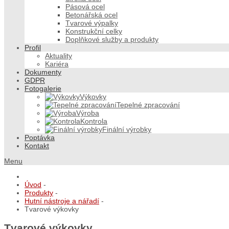
Pásová ocel
Betonářská ocel
Tvarové výpalky
Konstrukční celky
Doplňkové služby a produkty
Profil
Aktuality
Kariéra
Dokumenty
GDPR
Fotogalerie
Výkovky
Tepelné zpracování
Výroba
Kontrola
Finální výrobky
Poptávka
Kontakt
Menu
Úvod
-
Produkty
-
Hutní nástroje a nářadí
-
Tvarové výkovky
Tvarové výkovky